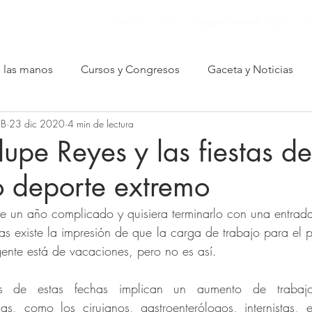
Inicio
CV
Agenda una cita
C
e las manos
Cursos y Congresos
Gaceta y Noticias
 B
23 dic 2020
4 min de lectura
nformación para pacientes
upe Reyes y las fiestas de
 deporte extremo
as existe la impresión de que la carga de trabajo para el p
ente está de vacaciones, pero no es así. 
os de estas fechas implican un aumento de trabaj
as, como los cirujanos, gastroenterólogos, internistas, e