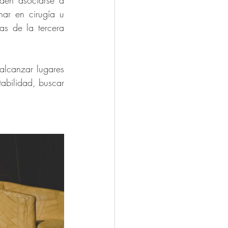
den asociarse a 
ar en cirugía u 
as de la tercera 
lcanzar lugares 
bilidad, buscar 