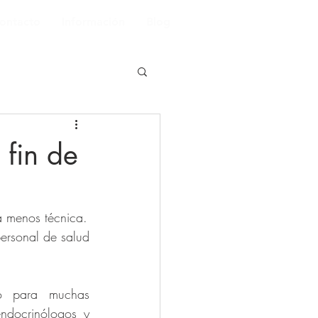
ontacto
Información
Blog
 fin de
Estamos en el cierre de un año complicado y quisiera terminarlo con una entrada menos técnica. 
ersonal de salud 
o para muchas 
ndocrinólogos y 