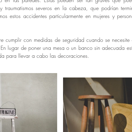
 o en las paredes. Estas pueden ser tan graves que pue
s y traumatismos severos en la cabeza, que podrían termin
mos estos accidentes particularmente en mujeres y person
e cumplir con medidas de seguridad cuando se necesite a
 En lugar de poner una mesa o un banco sin adecuada esta
da para llevar a cabo las decoraciones. 