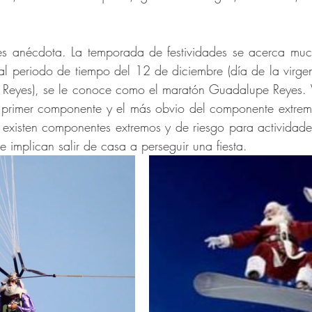
s anécdota. La temporada de festividades se acerca muc
al periodo de tiempo del 12 de diciembre (día de la virge
 Reyes), se le conoce como el maratón Guadalupe Reyes. Ve
l primer componente y el más obvio del componente extrem
 existen componentes extremos y de riesgo para actividade
 implican salir de casa a perseguir una fiesta. 