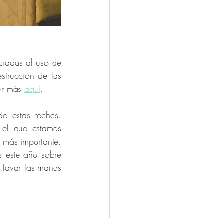
ciadas al uso de 
trucción de las 
er más 
aquí
. 
e estas fechas. 
el que estamos 
constantemente lavando nuestras manos o aplicando alcohol en gel, el riesgo es más importante. 
 este año sobre 
lavar las manos 