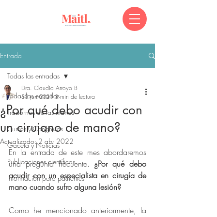
Entrada
Todas las entradas
Dra. Claudia Arroyo B
Todas las entradas
30 jun 2021
3 min de lectura
¿Por qué debo acudir con
Trastornos de las manos
un cirujano de mano?
Cursos y Congresos
Actualizado:
2 abr 2022
Gaceta y Noticias
En la entrada de este mes abordaremos 
Publicaciones científicas
una pregunta frecuente. 
¿Por qué debo 
acudir con un especialista en cirugía de 
Información para pacientes
mano cuando sufro alguna lesión? 
Como he mencionado anteriormente, la 