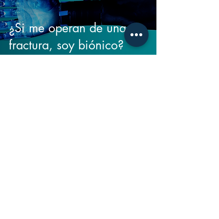
¿Si me operan de una
fractura, soy biónico?
Dra. Claudia Arroyo B
1 ene 2020
6 min de lectura
¿Qué es el pulgar de
esquiador?