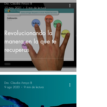
Dra. Claudia Arroyo B
10 may 2021
5 min de lectura
Revolucionando la
manera en la que te
recuperas
Dra. Claudia Arroyo B
9 ago 2020
9 min de lectura