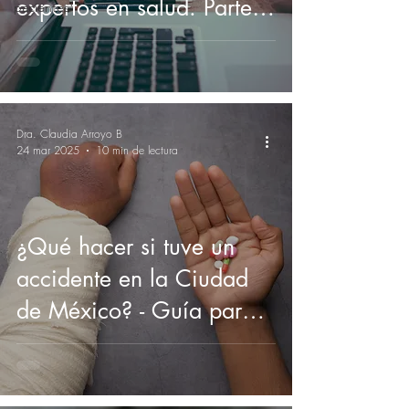
expertos en salud. Parte
pacientes
1. Lo que debes saber
antes de contratar un
seguro gastos médicos
mayores
Dra. Claudia Arroyo B
24 mar 2025
10 min de lectura
¿Qué hacer si tuve un
accidente en la Ciudad
de México? - Guía para
pacientes.