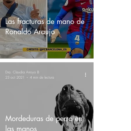
Las fracturas de mano de
Ronaldo Araujo
Dra. Claudia Arroyo B
23 oct 2021
4 min de lectura
Mordeduras de perro en
las manos