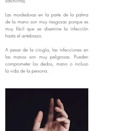
salchicha). 
Las mordeduras en la parte de la palma 
de la mano son muy riesgosas porque es 
muy fácil que se disemine la infección 
hasta el antebrazo. 
A pesar de la cirugía, las infecciones en 
las manos son muy peligrosas. Pueden 
comprometer los dedos, mano o incluso 
la vida de la persona. 