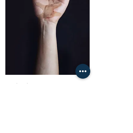
¿Cuál es el pronóstico?
El pronóstico depende del grado de la 
lesión. 
Si la mordedura no genera mucho daño a 
los tejidos y es tratada de manera 
temprana, el pronóstico en general es 