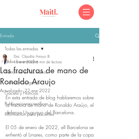
Entrada
Todas las entradas
Dra. Claudia Arroyo B
Todas las entradas
16 ene 2022
6 min de lectura
Las fracturas de mano de
Trastornos de las manos
Ronaldo Araujo
Cursos y Congresos
Actualizado:
22 ene 2022
Gaceta y Noticias
En esta entrada de blog hablaremos sobre 
Publicaciones científicas
la fractura de mano de Ronaldo Araújo, el 
defensa Uruguayo del Barcelona. 
Información para pacientes
El 05 de enero de 2022, ell Barcelona se 
enfrentó al Linares, como parte de la copa 