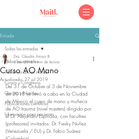
Entrada
Todas las entradas
Dra. Claudia Arroyo B
Todas las entradas
3 nov 2018
1 min de lectura
Curso AO Mano
Trastornos de las manos
Actualizado:
27 jul 2019
Cursos y Congresos
Del 31 de Octubre al 3 de Noviembre 
Gaceta y Noticias
de 2018 se llevó a cabo en la Ciudad 
de México el curso de mano y muñeca 
Publicaciones científicas
de AO trauma (nivel masters) dirigido por 
Información para pacientes
el Dr. Alejandro Espinosa, con faculties 
(profesores) invitados: Dr. Fiesky Nuñez  
(Venezuela / EU) y Dr. Fabio Suárez 
(Colombia).