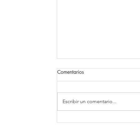
Comentarios
Escribir un comentario...
Evita confusiones con tu
seguro: consejos de expertos
en salud. Parte 1. Lo que