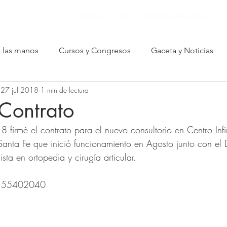
Inicio
CV
Agenda una cita
C
e las manos
Cursos y Congresos
Gaceta y Noticias
27 jul 2018
1 min de lectura
nformación para pacientes
Contrato
 firmé el contrato para el nuevo consultorio en Centro Infini
nta Fe que inició funcionamiento en Agosto junto con el D
ista en ortopedia y cirugía articular. 
o: 55402040