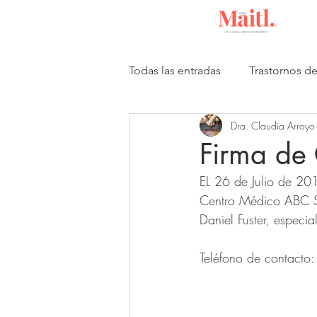
Todas las entradas
Trastornos d
Dra. Claudia Arroyo
Publicaciones científicas
I
Firma de 
EL 26 de Julio de 2018
Centro Médico ABC Sa
Daniel Fuster, especial
Teléfono de contact