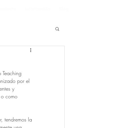
ontacto
Información
Blog
o Teaching 
nizado por el 
entes y 
s o como 
r, tendremos la 
rmente una 