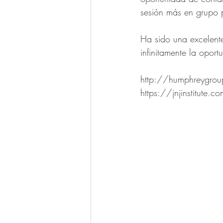
sesión más en grupo p
Ha sido una excelente
infinitamente la oport
http://humphreygro
https://jnjinstitute.c