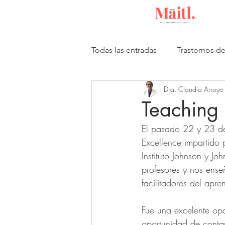
Todas las entradas
Trastornos d
Dra. Claudia Arroyo
Publicaciones científicas
I
Teaching 
El pasado 22 y 23 de 
Excellence impartido
Instituto Johnson y J
profesores y nos ense
facilitadores del apre
Fue una excelente opo
oportunidad de conta