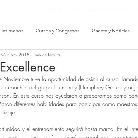
Inicio
CV
Agenda una cita
C
e las manos
Cursos y Congresos
Gaceta y Noticias
 B
25 nov 2018
1 min de lectura
nformación para pacientes
Excellence
Noviembre tuve la oportunidad de asistir al curso llamad
 por coaches del grupo Humphrey (Humphrey Group) y orga
ohnson. En este curso nos ayudaron a prepararnos como pon
ñaron diferentes habilidades para participar como maestro
ndizaje. 
rtunidad y el entrenamiento seguirá hasta marzo. En el inte
r con dos sesiones de "coaching" personalizado y posterio