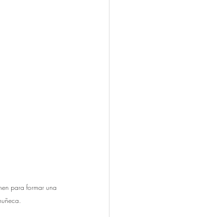
unen para formar una 
muñeca. 