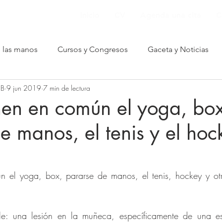
Inicio
CV
Agenda una cita
C
e las manos
Cursos y Congresos
Gaceta y Noticias
 B
9 jun 2019
7 min de lectura
nformación para pacientes
nen en común el yoga, box
e manos, el tenis y el hoc
 el yoga, box, pararse de manos, el tenis, hockey y otr
le: una lesión en la muñeca, específicamente de una es