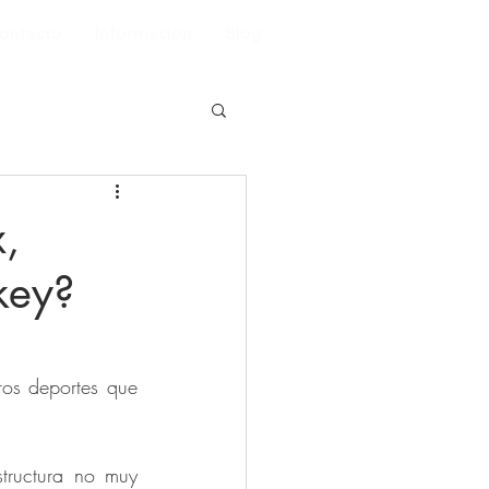
ontacto
Información
Blog
,
key?
os deportes que 
tructura no muy 