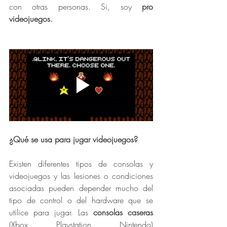
con otras personas. Si, soy 
pro 
videojuegos. 
¿Qué se usa para jugar videojuegos?
Existen diferentes tipos de consolas y 
videojuegos y las lesiones o condiciones 
asociadas pueden depender mucho del 
tipo de control o del hardware que se 
utilice para jugar. Las 
consolas caseras 
(Xbox, Playstation, Nintendo) 