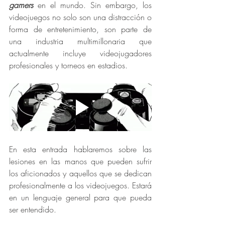
gamers
en el mundo. Sin embargo, los 
videojuegos no solo son una distracción o 
forma de entretenimiento, son parte de 
una industria multimillonaria que 
actualmente incluye videojugadores 
profesionales y torneos en estadios. 
En esta entrada hablaremos sobre las 
lesiones en las manos que pueden sufrir 
los aficionados y aquellos que se dedican 
profesionalmente a los videojuegos. Estará 
en un lenguaje general para que pueda 
ser entendido. 