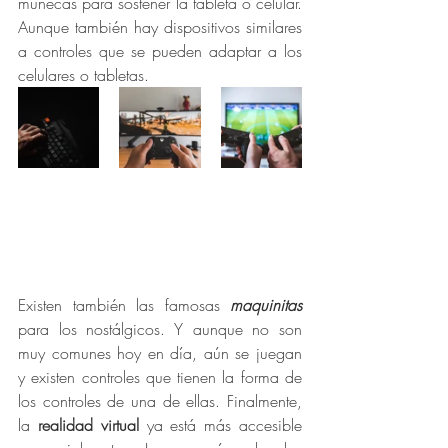
muñecas para sostener la tableta o celular. 
Aunque también hay dispositivos similares 
a controles que se pueden adaptar a los 
celulares o tabletas. 
Existen también las famosas 
maquinitas
para los nostálgicos. Y aunque no son 
muy comunes hoy en día, aún se juegan 
y existen controles que tienen la forma de 
los controles de una de ellas. Finalmente, 
la 
realidad virtual
 ya está más accesible 