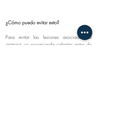
¿Cómo puedo evitar esto? 
Para evitar las lesiones asociadas al 
gaming
, se recomienda calentar antes de 
jugar y estirar al terminar para relajar los 
tendones y músculos. 
El 
bienestar físico 
es tan importante, que 
los 
gamers
 profesionales
 generalmente 
tienen rutinas de 
acondicionamiento físico 
en el gimnasio
 y con actividad aeróbica 
para no sufrir los estragos de pasar tanto 
tiempo entrenando y jugando. El riesgo 
de enfermedades cardiovasculares por 
inactividad puede ser elevado si no se 
realiza algo de actividad física. Puedes 