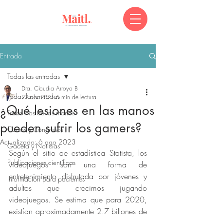
Entrada
Todas las entradas
Dra. Claudia Arroyo B
Todas las entradas
27 abr 2021
5 min de lectura
¿Qué lesiones en las manos
Trastornos de las manos
pueden sufrir los gamers?
Cursos y Congresos
Actualizado:
6 ago 2023
Gaceta y Noticias
Según el sitio de estadística Statista, los 
Publicaciones científicas
videojuegos son una forma de 
entretenimiento disfrutada por jóvenes y 
Información para pacientes
adultos que crecimos jugando 
videojuegos. Se estima que para 2020, 
existían aproximadamente 2.7 billones de